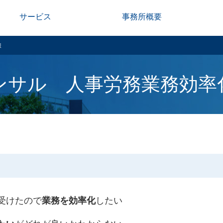
サービス
事務所概要
援
ンサル 人事労務業務効率化
受けたので
したい
業務を効率化