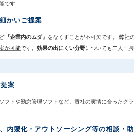
能
です。
め細かいご提案
ど
をなくすことが不可欠です。 弊社
『企業内のムダ』
案が可能
です。
についても二人三脚
効果の出にくい分野
ご提案
ソフトや勤怠管理ソフトなど、貴社の
実情に合ったクラ
、内製化・アウトソーシング等の相談・助