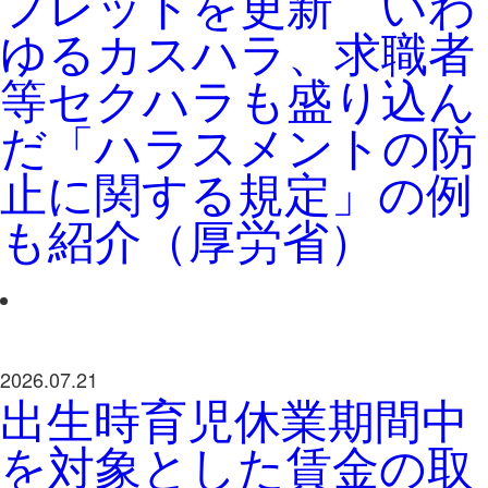
フレットを更新 いわ
ゆるカスハラ、求職者
等セクハラも盛り込ん
だ「ハラスメントの防
止に関する規定」の例
も紹介（厚労省）
2026.07.21
出生時育児休業期間中
を対象とした賃金の取