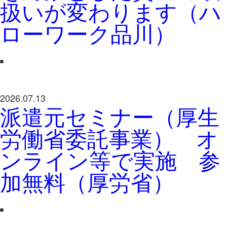
扱いが変わります（ハ
ローワーク品川）
2026.07.13
派遣元セミナー（厚生
労働省委託事業） オ
ンライン等で実施 参
加無料（厚労省）