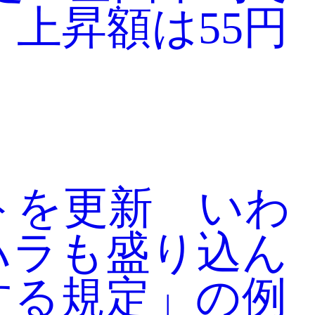
 上昇額は55円
トを更新 いわ
ハラも盛り込ん
する規定」の例