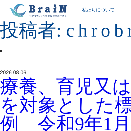
私たちについて
投稿者:
chrob
2026.08.06
療養、育児又
を対象とした
例 令和9年1