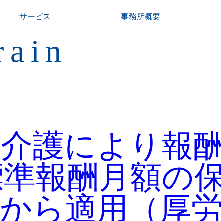
サービス
事務所概要
rain
は介護により報
標準報酬月額の
月から適用（厚