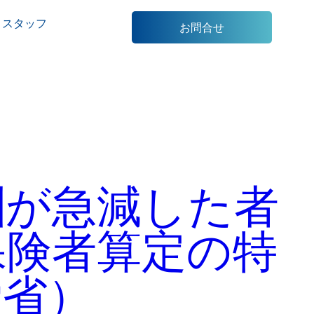
スタッフ
お問合せ
酬が急減した者
保険者算定の特
労省）