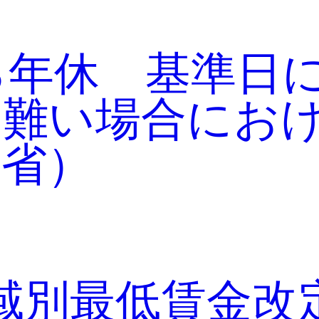
る年休 基準日
し難い場合にお
労省）
域別最低賃金改