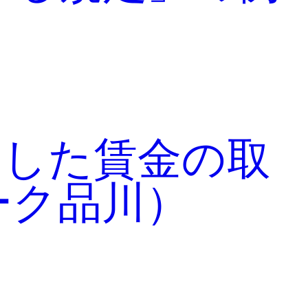
とした賃金の取
ーク品川）