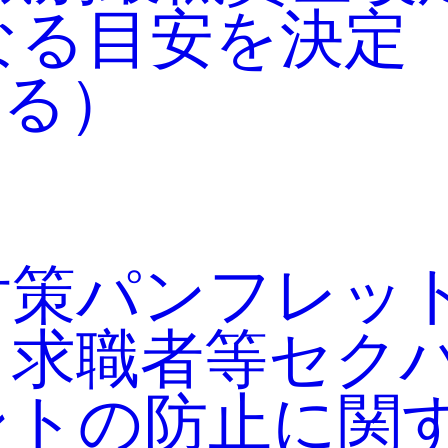
となる目安を決定
回る）
対策パンフレッ
、求職者等セク
ントの防止に関