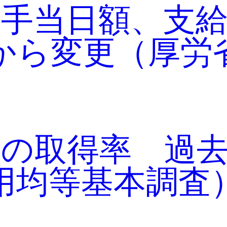
本手当日額、支
日から変更（厚労
の取得率 過去最
用均等基本調査