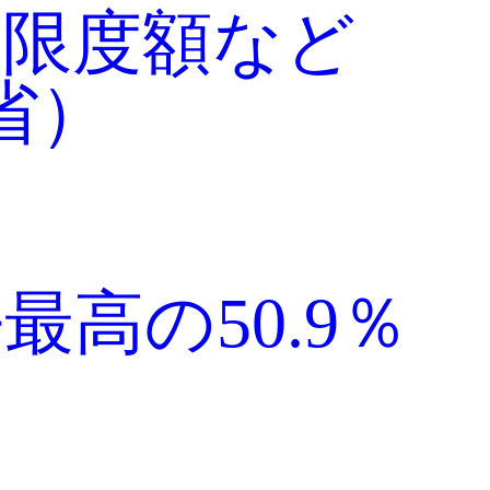
給限度額など
省）
高の50.9％
）