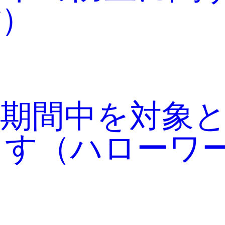
省）
業期間中を対象
ます（ハローワ