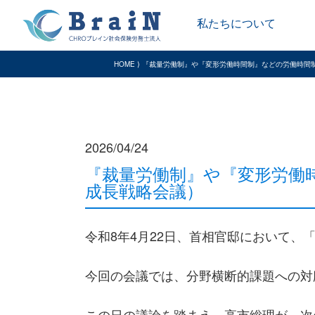
私たちについて
HOME ⟩ 『裁量労働制』や『変形労働時間制』などの労働時
2026/04/24
『裁量労働制』や『変形労働
成長戦略会議）
令和8年4月22日、首相官邸において
今回の会議では、分野横断的課題への対
この日の議論を踏まえ、高市総理が、次