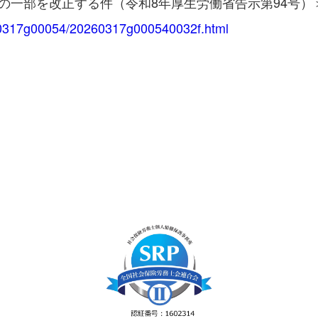
の一部を改正する件（令和8年厚生労働省告示第94号）
60317g00054/20260317g000540032f.html
。