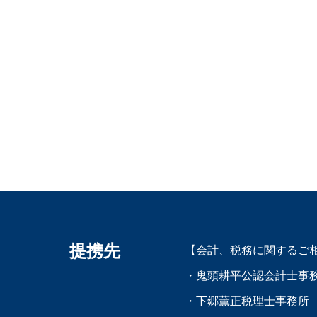
提携先
【会計、税務に関するご
・鬼頭耕平公認会計士事
・
下郷薫正税理士事務所